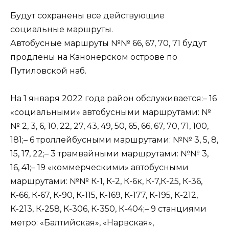
Будут сохранены все действующие
социальные маршруты.
Автобусные маршруты №№ 66, 67, 70, 71 будут
продлены на Канонерском острове по
Путиловской наб.
На 1 января 2022 года район обслуживается:– 16
«социальными» автобусными маршрутами: №
№ 2, 3, 6, 10, 22, 27, 43, 49, 50, 65, 66, 67, 70, 71, 100,
181;– 6 троллейбусными маршрутами: №№ 3, 5, 8,
15, 17, 22;– 3 трамвайными маршрутами: №№ 3,
16, 41;– 19 «коммерческими» автобусными
маршрутами: №№ К-1, К-2, К-6к, К-7,К-25, К-36,
К-66, К-67, К-90, К-115, К-169, К-177, К-195, К-212,
К-213, К-258, К-306, К-350, К-404;– 9 станциями
метро: «Балтийская», «Нарвская»,