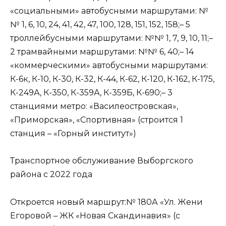
«социальными» автобусными маршрутами: №
№ 1, 6, 10, 24, 41, 42, 47, 100, 128, 151, 152, 158;– 5
троллейбусными маршрутами: №№ 1, 7, 9, 10, 11;–
2 трамвайными маршрутами: №№ 6, 40;– 14
«коммерческими» автобусными маршрутами:
К-6к, К-10, К-30, К-32, К-44, К-62, К-120, К-162, К-175,
К-249А, К-350, К-359А, К-359Б, К-690;– 3
станциями метро: «Василеостровская»,
«Приморская», «Спортивная» (строится 1
станция – «Горный институт»)
Транспортное обслуживание Выборгского
района с 2022 года
Откроется новый маршрут:№ 180А «Ул. Жени
Егоровой – ЖК «Новая Скандинавия» (с