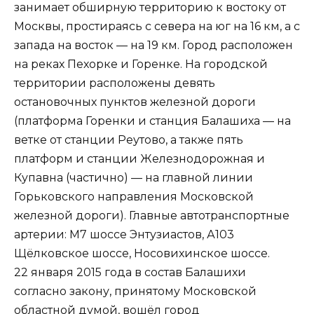
занимает обширную территорию к востоку от
Москвы, простираясь с севера на юг на 16 км, а с
запада на восток — на 19 км. Город расположен
на реках Пехорке и Горенке. На городской
территории расположены девять
остановочных пунктов железной дороги
(платформа Горенки и станция Балашиха — на
ветке от станции Реутово, а также пять
платформ и станции Железнодорожная и
Купавна (частично) — на главной линии
Горьковского направления Московской
железной дороги). Главные автотранспортные
артерии: М7 шоссе Энтузиастов, А103
Щёлковское шоссе, Носовихинское шоссе.
22 января 2015 года в состав Балашихи
согласно закону, принятому Московской
областной думой, вошёл город